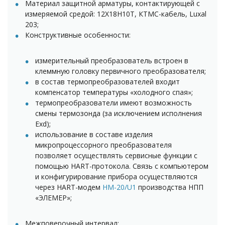
Материал защитной арматуры, контактирующей с
измеряемой средой: 12Х18Н10Т, КТМС-кабель, Luxal
203;
Конструктивные особенности:
измерительный преобразователь встроен в
клеммную головку первичного преобразователя;
в состав термопреобразователей входит
компенсатор температуры «холодного спая»;
термопреобразователи имеют возможность
смены термозонда (за исключением исполнения
Exd);
использование в составе изделия
микропроцессорного преобразователя
позволяет осуществлять сервисные функции с
помощью HART-протокола. Связь с компьютером
и конфигурирование прибора осуществляются
через HART-модем
HM-20/U1
производства НПП
«ЭЛЕМЕР»;
Межповерочный интервал: