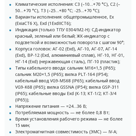
Климатические исполнения: С3 (–10…+70 °С), С2 (–
50…+70 °С), Т3 (–25…+80 °С; -25…+70 °С);
Варианты исполнения: общепромышленное, Ex
(ExiaCT6 X), Ехd (1ЕxdIICT6);
Индикация (только ТПУ 0304/М2-Н): СД-индикатор
красный, зеленый или белый; ЖК-индикатор с
подсветкой и возможностью поворота с шагом 90°;
Корпуса головок: АГ-02 (Exd), АГ-10, АГ-07, АГ-14
(Exd), ВР-12 (Exd, алюминиевый сплав), НГ-10, НГ-01,
НГ-14 (Exd) (нержавеющая сталь), ПГ-10 (пластик);
Типы кабельного ввода: сальник М16×1,5 (IP65);
сальник М20×1,5 (IP65); вилка PLT-164 (IP54);
кабельный ввод VG9-MS68 (IP65); кабельный ввод
VG9-K68 (IP65); вилка GSSNA (IP54); вилка GSP-311
(IP65); кабельные вводы Exd (К-13; КТ-1/2; КТ-3/4
(IP65));
Напряжение питания — =24…36 В;
Потребляемая мощность — не более 0,8 Вт;
Время установления рабочего режима — не более
15 мин;
Электромагнитная совместимость (ЭМС) — IV-А;