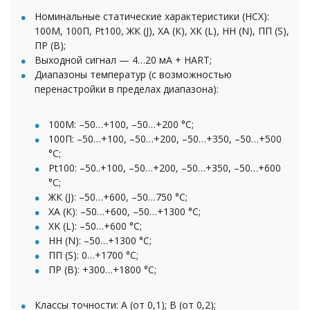
Номинальные статические характеристики (НСХ):
100М, 100П, Pt100, ЖК (J), ХА (К), ХК (L), НН (N), ПП (S),
ПР (B);
Выходной сигнал — 4…20 мА + HART;
Диапазоны температур (с возможностью
перенастройки в пределах диапазона):
100М: –50…+100, –50…+200 °C;
100П: –50…+100, –50…+200, –50…+350, –50…+500
°C;
Pt100: –50..+100, –50…+200, –50…+350, –50…+600
°C;
ЖК (J): –50…+600, –50…750 °C;
ХА (К): –50…+600, –50…+1300 °C;
ХK (L): –50…+600 °C;
НН (N): –50…+1300 °C;
ПП (S): 0…+1700 °C;
ПР (В): +300…+1800 °C;
Классы точности: А (от 0,1); В (от 0,2);